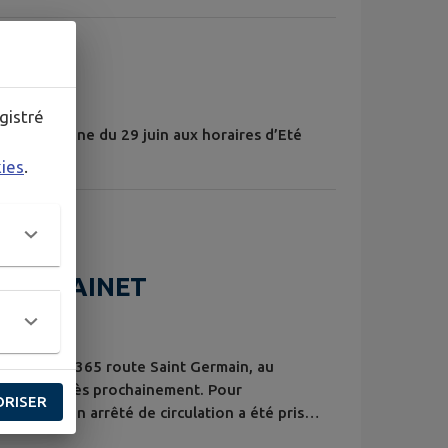
rie
gistré
ès la semaine du 29 juin aux horaires d’Eté
nclus.
kies
.
DU PRAINET
 maison au 365 route Saint Germain, au
e débutera très prochainement. Pour
ORISER
une grue, un arrêté de circulation a été pris
ationnement seront interdits Rue de la