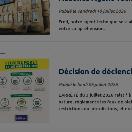
Publié le vendredi 10 juillet 2026
Fred, notre agent technique sera ab
votre compréhension.
Décision de déclenc
sévère feux de forêt
Publié le lundi 06 juillet 2026
L'ARRÊTÉ du 3 juillet 2026 relatif 
naturel réglemente les feux de plein
restrictions ou interdictions, et no
culturelle ou culturelle (feux de la
scouts, carnavals…) INTERDITS Barbe