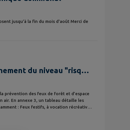
sent jusqu'à la fin du mois d'août Merci de
hement du niveau "risque
 et d'espaces naturels"
à la prévention des feux de forêt et d’espace
 air. En annexe 3, un tableau détaille les
tamment : Feux festifs, à vocation récréative,
 Saint-Jean, feux de joie, feux de camp de
cues (tout feu à l’intérieur d’un...