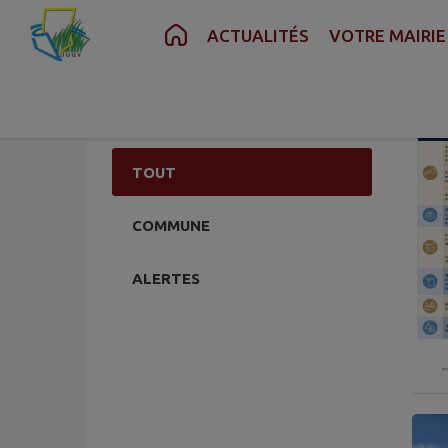
Contenu
Menu
Recherche
Pied de page
ACTUALITÉS
VOTRE MAIRIE
5 actua
Voir les archives
TOUT
COMMUNE
ALERTES