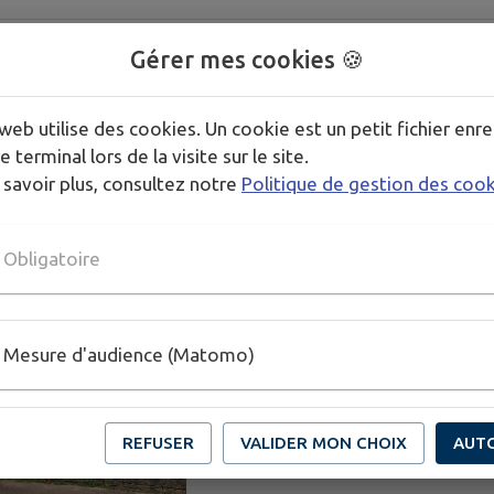
Horaire été déchète
Gérer mes cookies 🍪
Publié le mardi 23 juin 2026
web utilise des cookies. Un cookie est un petit fichier enre
Les déchetteries seront ouvertes d
e terminal lors de la visite sur le site.
soit 8h à 13h, et jusqu’au 29 août i
 savoir plus, consultez notre
Politique de gestion des coo
Obligatoire
TRAVAUX MAISON 
Mesure d'audience (Matomo)
Publié le jeudi 18 juin 2026
La Commune est propriétaire de la
Prainet. La réfection de la toitur
REFUSER
VALIDER MON CHOIX
AUT
l'intervention de l'entreprise avec 
en ce sens : La circulation et le st