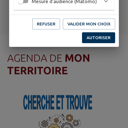
Mesure d'audience (Matomo)
REFUSER
VALIDER MON CHOIX
Santé
Sondages
AUTORISER
AGENDA DE
MON
TERRITOIRE