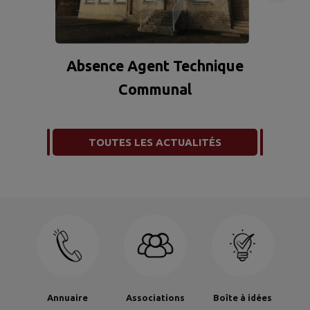
d
Absence Agent Technique
Communal
TOUTES LES ACTUALITÉS
Annuaire
Associations
Boîte à idées