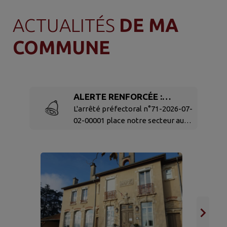
ACTUALITÉS
DE MA
COMMUNE
ALERTE RENFORCÉE :
RESTRICTIONS DES USAGES
L'arrêté préfectoral n°71-2026-07-
02-00001 place notre secteur au
D'EAU
niveau ALERTE RENFORCÉE à
compter du 3 juillet 2026 Nous
sommes invités à adapter nos
pratiques afin d'économiser la
ressource en eau, et respecter les
prescriptions Vous pouvez
consulter l'arrêté préfectoral ICI