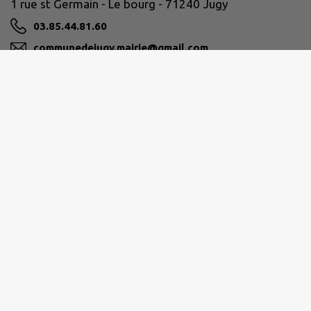
1 rue st Germain - Le bourg - 71240 Jugy
03.85.44.81.60
communedejugy.mairie@gmail.com
M'Y RENDRE
www.mairie-jugy.fr
Ouverture au public :
Lundi, Mardi et Jeudi de 9H à 12H
Sur rendez-vous les après-midis et le vendredi