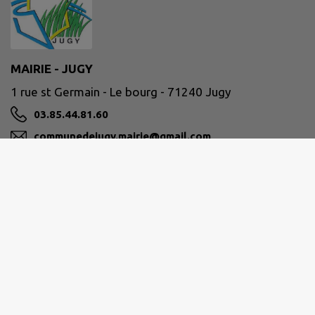
MAIRIE - JUGY
1 rue st Germain - Le bourg - 71240 Jugy
03.85.44.81.60
communedejugy.mairie@gmail.com
M'Y RENDRE
www.mairie-jugy.fr
Ouverture au public :
Lundi, Mardi et Jeudi de 9H à 12H
Sur rendez-vous les après-midis et le vendredi