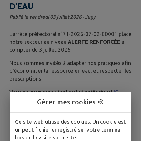
D'EAU
Publié le vendredi 03 juillet 2026 - Jugy
L'arrêté préfectoral n°71-2026-07-02-00001 place
notre secteur au niveau
ALERTE RENFORCÉE
à
compter du 3 juillet 2026
Nous sommes invités à adapter nos pratiques afin
d'économiser
la ressource en eau, et respecter les
prescriptions
Vous pouvez consulter l'arrêté préfectoral
ICI
Gérer mes cookies 🍪
Ce site web utilise des cookies. Un cookie est
un petit fichier enregistré sur votre terminal
lors de la visite sur le site.