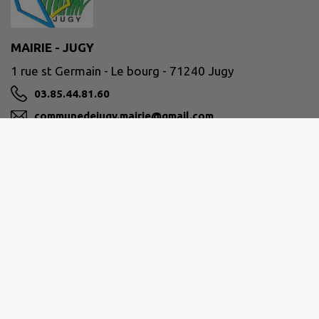
MAIRIE - JUGY
1 rue st Germain - Le bourg - 71240 Jugy
03.85.44.81.60
communedejugy.mairie@gmail.com
M'Y RENDRE
www.mairie-jugy.fr
Ouverture au public :
Lundi, Mardi et Jeudi de 9H à 12H
Sur rendez-vous les après-midis et le vendredi