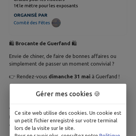
1€ le mètre pour les exposants
ORGANISÉ PAR
Comité des Fêtes
🛍️
Brocante de Guerfand
🛍️
Envie de chiner, de faire de bonnes affaires ou
simplement de passer un moment convivial ?
👉 Rendez-vous
dimanche 31 mai
à Guerfand !
📍 Place de la Mairie
Gérer mes cookies 🍪
⏰ De
6h à 17h
Venez flâner entre les stands, dénicher des
Ce site web utilise des cookies. Un cookie est
trésors oubliés et profiter d’une ambiance
un petit fichier enregistré sur votre terminal
chaleureuse au cœur du village 🌿
lors de la visite sur le site.
Pour en savoir plus, consultez notre
Politique