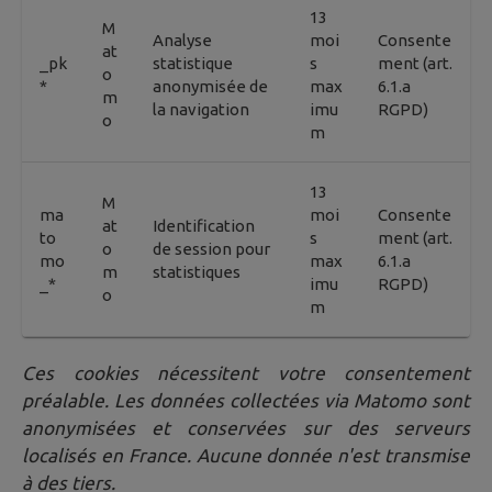
13
M
Analyse
moi
Consente
at
_pk
statistique
s
ment (art.
o
*
anonymisée de
max
6.1.a
m
la navigation
imu
RGPD)
o
m
13
M
ma
moi
Consente
at
Identification
to
s
ment (art.
o
de session pour
mo
max
6.1.a
m
statistiques
_*
imu
RGPD)
o
m
Ces cookies nécessitent votre consentement
préalable. Les données collectées via Matomo sont
anonymisées et conservées sur des serveurs
localisés en France. Aucune donnée n'est transmise
à des tiers.