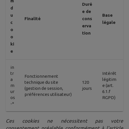
m
Duré
d
e de
u
Base
Finalité
cons
c
légale
erva
o
tion
o
ki
e
in
tr
Intérêt
Fonctionnement
a
légitim
technique du site
120
m
e (art.
(gestion de session,
jours
ur
6.1.f
préférences utilisateur)
os
RGPD)
-*
Ces cookies ne nécessitent pas votre
consentement préalable conformément à l'article