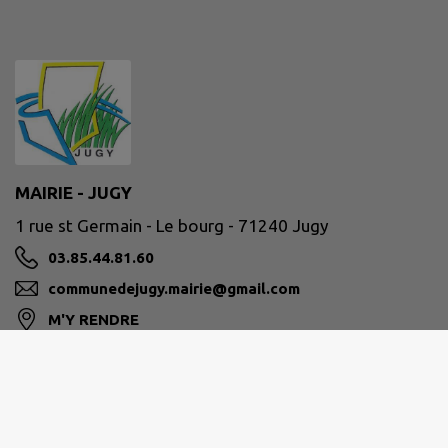
MAIRIE - JUGY
1 rue st Germain - Le bourg - 71240 Jugy
03.85.44.81.60
communedejugy.mairie@gmail.com
M'Y RENDRE
www.mairie-jugy.fr
Ouverture au public :