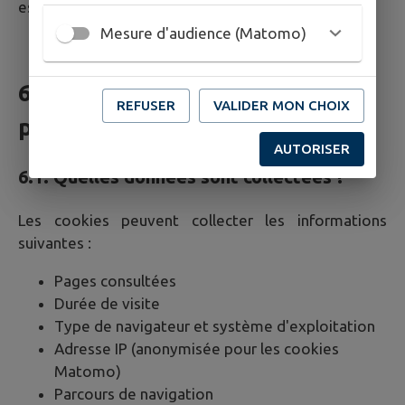
est valable
6 mois
.
Mesure d'audience (Matomo)
6. Cookies et données
REFUSER
VALIDER MON CHOIX
personnelles
AUTORISER
6.1. Quelles données sont collectées ?
Les cookies peuvent collecter les informations
suivantes :
Pages consultées
Durée de visite
Type de navigateur et système d'exploitation
Adresse IP (anonymisée pour les cookies
Matomo)
Parcours de navigation