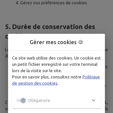
Gérez vos préférences de cookies
5. Durée de conservation des
cookies
Gérer mes cookies 🍪
Les cookies déposés sur votre terminal ont une
durée de vie limitée :
Ce site web utilise des cookies. Un cookie est
un petit fichier enregistré sur votre terminal
Cookies techniques (intramuros-*)
: 120 jours
lors de la visite sur le site.
Cookies analytiques (Matomo)
: 13 mois
Pour en savoir plus, consultez notre
Politique
maximum
de gestion des cookies
.
Cookies de session
: supprimés à la fermeture
du navigateur
Obligatoire
Conformément aux recommandations de la CNIL,
votre consentement pour les cookies non essentiels