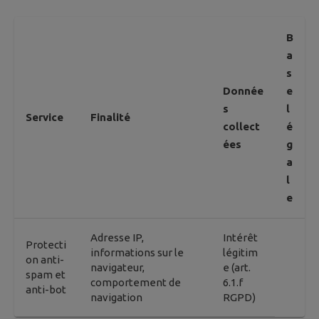
B
a
s
Donnée
e
s
l
Service
Finalité
collect
é
ées
g
a
l
e
Adresse IP,
Intérêt
Protecti
informations sur le
légitim
on anti-
navigateur,
e (art.
spam et
comportement de
6.1.f
anti-bot
navigation
RGPD)