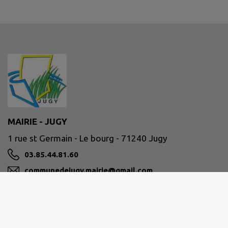
MAIRIE - JUGY
1 rue st Germain - Le bourg - 71240 Jugy
03.85.44.81.60
communedejugy.mairie@gmail.com
M'Y RENDRE
www.mairie-jugy.fr