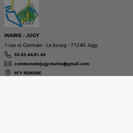
MAIRIE - JUGY
1 rue st Germain - Le bourg - 71240 Jugy
03.85.44.81.60
communedejugy.mairie@gmail.com
M'Y RENDRE
www.mairie-jugy.fr
Ouverture au public :
Lundi, Mardi et Jeudi de 9H à 12H